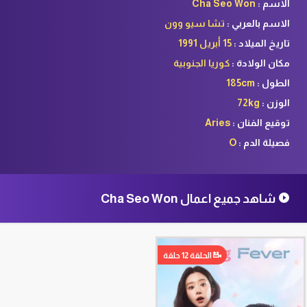
الاسم :
Cha Seo Won
الاسم بالعربي :
تشا سيو وون
تاريخ الميلاد :
15 أبريل 1991
مكان الولادة :
كوريا الجنوبية
الطول :
185cm
الوزن :
72kg
توقيع الفنان :
Aries
فصيلة الدم :
O
شاهد جميع اعمال Cha Seo Won
الحلقة 12 حلقة