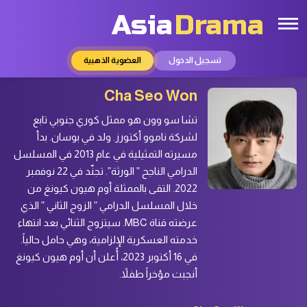
Asia
Drama
تسجيل الدخول
العضوية الذهبية
Cha Seo Won
تشا سو وون هو ممثل كوري جنوبي تابع
لشركة ناموو أكتورز. ولد في بوسان. بدأ
مسيرته التمثيلية في عام 2013 في المسلسل
الدرامي الناجح ” الورثة”. تجنّد في 22 نوفمبر
2022. التقى بالممثلة أوم هيون كيونغ من
خلال المسلسل الدرامي ” الزوج الثاني ” الذي
عرضته قناة MBC. سيتزوج الثنائي بعد انتهاء
خدمته العسكرية الإلزامية، وهي حامل حالياً.
في 16 أكتوبر 2023، أُعلن أن أوم هيون كيونغ
أنجبت مؤخراً طفلاً.