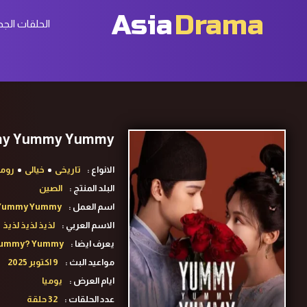
Asia
Drama
الحلقات الجد
Yummy Yummy Yummy ح27 مسلسل لذيذ لذيذ لذيذ ا
الانواع :
تاريخى
خيالى
روم
البلد المنتج :
الصين
اسم العمل :
Yummy Yummy
الاسم العربي :
لذيذ لذيذ لذيذ
يعرف ايضا :
Yummy? Yummy!
مواعيد البث :
9 اكتوبر 2025
ايام العرض :
يوميا
عدد الحلقات :
32 حلقة