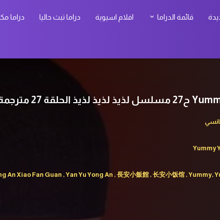
يدة
قائمة الدراما
افلام اسيوية
دراما تبث حاليا
دراما مك
لحلقة 27 مترجمة
انسي
Yummy 
g An Xiao Fan Guan , Yan Yu Yong An , 長安小飯館 , 长安小饭馆 , Yummy, 