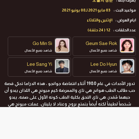
يعرف ايضا :
오월의 청춘
مواعيد البث :
03 ‏‏مايو‏ 2021 لـ08 ‏يونيو‏ 2021
ايام العرض :
الإثنين والثلاثاء
عدد الحلقات :
12 ( 24 حلقة)
Go Min Si
Geum Sae Rok
شاهد جميع الأعمال
شاهد جميع الأعمال
Lee Sang Yi
Lee Do Hyun
شاهد جميع الأعمال
شاهد جميع الأعمال
تدور الأحداث في عام 1980 أثناء انتفاضة جوانجو ، هذه الدراما تحكي قصة
حب طالب الطب هوانج هي تاي والممرضة كيم ميونج هي اللذان يبدو أن
حبهما مُقدر، هي تاي التحق بكلية الطب كونه الأول على صفه، يبدو
شخصاً لطيفاً لكنه أيضاً يتمتع بروح وعناد لا يلينان، عملت ميونج هي
كممرضة على مدى السنوات الثلاث الماضية وهي إنسانة محبوبة تقف
في وجه ما هو غير عادل.
المواسم و الحلقات