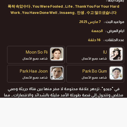
يعرف ايضا :
폭싹 속았수다 , You Were Fooled , Life , Thank You For Your Hard
Work , You Have Done Well , Insaeng , 인생 , 수고 많으셨습니다
مواعيد البث :
7 مارس 2025
ايام العرض :
الجمعة
عدد الحلقات :
16 حلقة
Moon So Ri
IU
شاهد جميع الأعمال
شاهد جميع الأعمال
Park Hae Joon
Park Bo Gum
شاهد جميع الأعمال
شاهد جميع الأعمال
في "جيجو"، تزدهر علاقة محتومة لا مفر منها بين فتاة جريئة وصبي
مخلص وتتحول إلى قصة طويلة الأمد مليئة بالشدائد والانتصارات… مما
يثبت أن الحب لا يعرف الحدود ويتردد صداه عبر الأجيال.
المواسم و الحلقات