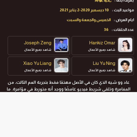
يعرف ايضا :
终极 笔记
مواعيد البث :
10 ديسمبر 2020-2 يناير 2021
ايام العرض :
الخميس والجمعة والسبت
عدد الحلقات :
36
Joseph Zeng
Hankiz Omar
شاهد جميع الأعمال
شاهد جميع الأعمال
Xiao Yu Liang
Liu Yu Ning
شاهد جميع الأعمال
شاهد جميع الأعمال
عاد وو شيه الذي كان في الأصل مهتمًا فقط بتجربة العم الثالث، من
المغامرة وتلقى شريط فيديو غامضًا ووجد أنه متورط في مؤامرة. ما
نوع المغامرة التي سيختبرها مع مصيره؟
المواسم و الحلقات