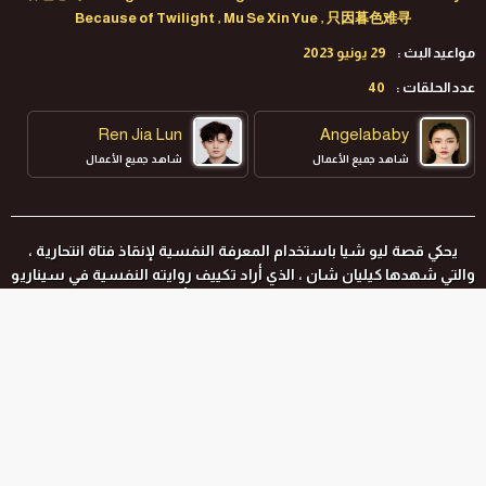
Because of Twilight , Mu Se Xin Yue , 只因暮色难寻
مواعيد البث :
29 يونيو 2023
عدد الحلقات :
40
Ren Jia Lun
Angelababy
شاهد جميع الأعمال
شاهد جميع الأعمال
‏يحكي قصة ليو شيا باستخدام المعرفة النفسية لإنقاذ فتاة انتحارية ،
والتي شهدها كيليان شان ، الذي أراد تكييف روايته النفسية في سيناريو
ودعاها لتكون مستشارة. اقترب الاثنان أكثر فأكثر في تعاونهما
المشترك ، وبينما نجحا في حياتهم المهنية ، حصدوا أيضا قصة حب جميلة.
المواسم و الحلقات
جميع المواسم