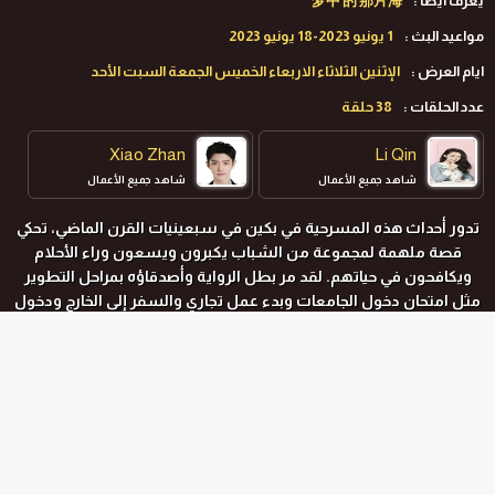
يعرف ايضا :
梦中 的 那片海
مواعيد البث :
1 يونيو 2023-18 يونيو 2023
ايام العرض :
الإثنين الثلاثاء الاربعاء الخميس الجمعة السبت الأحد
عدد الحلقات :
38 حلقة
Xiao Zhan
Li Qin
شاهد جميع الأعمال
شاهد جميع الأعمال
تدور أحداث هذه المسرحية في بكين في سبعينيات القرن الماضي، تحكي
قصة ملهمة لمجموعة من الشباب يكبرون ويسعون وراء الأحلام
ويكافحون في حياتهم. لقد مر بطل الرواية وأصدقاؤه بمراحل التطوير
مثل امتحان دخول الجامعات وبدء عمل تجاري والسفر إلى الخارج ودخول
السياسة، وجدوا معنى النضال في عملية الدعم المتبادل. تواجه
الشخصيات النسائية أيضًا تقلبات الحياة وتقلباتها، وتتشابك مصائر
بعضهن البعض. من خلال تصوير تحول ونمو الشخصيات في ظل خلفية
سياسة الإصلاح والانفتاح، تُظهر القصة التطور السريع للبلد، وتفسر
المواسم و الحلقات
الصداقة الثمينة بين الناس، وتعبر عن الطاقة الإيجابية والسعي القوي
في الحياة.