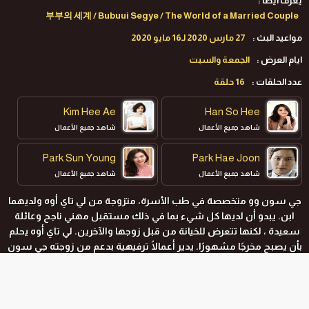
يعرف ايضا :
부부의 세계 / Bubuui Segye / The World of a Married Couple
مواعيد البث :
27 مارس 2020 لـ16 مايو 2020
ايام العرض :
الجمعة والسبت
عدد الحلقات :
16 حلقة
Kim Hee Ae
Han So Hee
شاهد جميع الأعمال
شاهد جميع الأعمال
Park Sun Young
Park Hae Joon
شاهد جميع الأعمال
شاهد جميع الأعمال
جي سون وو متخصصة في طب الأسرة، متزوجة من لي تاي أوه ولديهما
ابن. يبدو أن لديها كل شيء بما في ذلك مستقبل مهني ناجح وعائلة
سعيدة ، لكنها تتعرض للخيانة من قبل زوجها والآخرين. لي تاي أوه يحلم
بأن يصبح مخرجًا مشهورًا. يدير أعمالًا ترفيهية بدعم من زوجته جي سون
وو. على الرغم من أنه يحب زوجته ، إلا أنه يتورط في علاقة خطيرة.