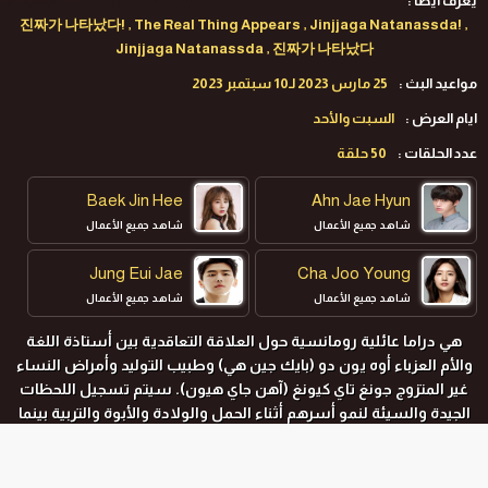
يعرف ايضا :
진짜가 나타났다! , The Real Thing Appears , Jinjjaga Natanassda! ,
Jinjjaga Natanassda , 진짜가 나타났다
مواعيد البث :
25 مارس 2023 لـ10 سبتمبر 2023
ايام العرض :
السبت والأحد
عدد الحلقات :
50 حلقة
Baek Jin Hee
Ahn Jae Hyun
شاهد جميع الأعمال
شاهد جميع الأعمال
Jung Eui Jae
Cha Joo Young
شاهد جميع الأعمال
شاهد جميع الأعمال
هي دراما عائلية رومانسية حول العلاقة التعاقدية بين أستاذة اللغة
والأم العزباء أوه يون دو (بايك جين هي) وطبيب التوليد وأمراض النساء
غير المتزوج جونغ تاي كيونغ (آهن جاي هيون). سيتم تسجيل اللحظات
الجيدة والسيئة لنمو أسرهم أثناء الحمل والولادة والأبوة والتربية بينما
يستكشف الاثنان "القصة الحقيقية" حول طفل أوه يون-دو. إلى جانب
بايك جين هي وآهن جاي هيون المؤكدين مسبقًا ، سيشارك أيضًا تشا
جوو يونغ وجونغ يون جاي . ستلعب تشا جوو يونغ دور جانغ سي جين ،