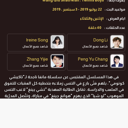
يعرف ايضا :
Wang Qiu Shao Nian ، Tennis Boys
مواعيد البث :
22 يوليو 2019 - 3 سبتمبر ، 2019
ايام العرض :
الإثنين والثلاثاء
عدد الحلقات :
40 حلقة
Ireine Song
Dong Li
شاهد جميع الأعمال
شاهد جميع الأعمال
Zhang Yijie
Peng Yu Chang
شاهد جميع الأعمال
شاهد جميع الأعمال
في هذا المسلسل المقتبس عن سلسلة مانغا ناجحة لـ"تاكيشي
كونومي"، يلهم فتًى بارع في التنس زملاءه بتخطيه كل العقبات للتفوق
في الملعب والدراسة. تقابل الطالبة المهذبة "تشي يينغ" لاعب التنس
الموهوب "لو شيا" الذي يهزم "هوانغ جينغ" في مباراة، وتتّصل المدرّبة
"تشي نا" بوالد "لو شيا".
المواسم و الحلقات