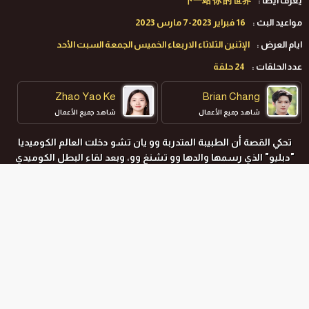
يعرف ايضا :
下一站 你 的 世界
مواعيد البث :
16 فبراير 2023-7 مارس 2023
ايام العرض :
الإثنين الثلاثاء الاربعاء الخميس الجمعة السبت الأحد
عدد الحلقات :
24 حلقة
Zhao Yao Ke
Brian Chang
شاهد جميع الأعمال
شاهد جميع الأعمال
تحكي القصة أن الطبيبة المتدربة وو يان تشو دخلت العالم الكوميديا
"دبليو" الذي رسمها والدها وو تشنغ وو، وبعد لقاء البطل الكوميدي
جيانغ تشه، وحدثت سلسلة من قصص الحب المثيرة والحلوة.
المواسم و الحلقات
جميع المواسم