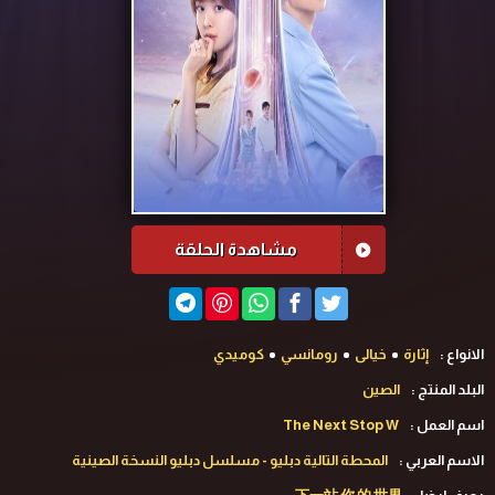
مشاهدة الحلقة
الانواع :
إثارة
خيالى
رومانسي
كوميدي
البلد المنتج :
الصين
اسم العمل :
The Next Stop W
الاسم العربي :
المحطة التالية دبليو - مسلسل دبليو النسخة الصينية