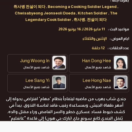
يعرف ايضا :
취사병 전설이 되다 , Becoming a Cooking Soldier Legend ,
Chwisabyeong Jeonseoli Doeda , Kitchen Soldier , The
Legendary Cook Soldier , 취사병, 전설이 되다
مواعيد البث :
11 مايو 2026 لـ 16 يونيو 2026
ايام العرض :
الإثنين والثلاثاء
عدد الحلقات :
12 حلقة
Jung Woong In
Han Dong Hee
شاهد جميع الأعمال
شاهد جميع الأعمال
Lee Sang Yi
Lee Hong Nae
شاهد جميع الأعمال
شاهد جميع الأعمال
جندي شاب يهرب من ماضيه ليتفاجأ بنظام 'مهام' افتراضي يحوله إلى
Yoon Kyung Ho
Park Ji Hoon
أمهر طهاة الجيش، وبمساعدة رقيب فاقد لحاسة التذوق، يبدأ في
شاهد جميع الأعمال
شاهد جميع الأعمال
كشف خيوط فساد عسكري خطير والسر الغامض وراء مقتل والده.
يُنقل الجندي
كانغ سونغ جاي (
بارك جي هون
)
إلى قاعدة "غانغليم"
العسكرية، حيث يخدم هناك كل من الرقيب الأول
بارك جاي يونغ (
يون
كيونغ هو
)
، والملازم أول
جو يي رين (
هان دونغ هي
)
، والطاهي العسكري