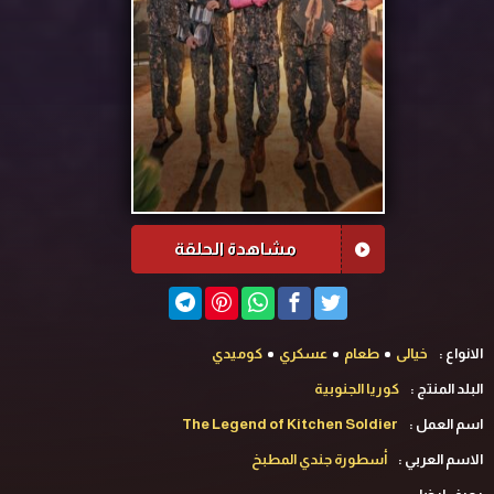
مشاهدة الحلقة
الانواع :
خيالى
طعام
عسكري
كوميدي
البلد المنتج :
كوريا الجنوبية
اسم العمل :
The Legend of Kitchen Soldier
الاسم العربي :
أسطورة جندي المطبخ