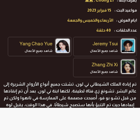
يعرف ايضا :
重紫 , Chong Zi
مواعيد البث :
15 فبراير 2023
ايام العرض :
الأربعاء والخميس والجمعة
عدد الحلقات :
40 حلقة
Yang Chao Yue
Jeremy Tsui
شاهد جميع الأعمال
شاهد جميع الأعمال
Zhang Zhi Xi
شاهد جميع الأعمال
تم إبادة الملك الشيطاني ني لون، تشتت جميع أنواع الأرواح الشريرة إلى
عالم البشر. تشونغ زي فتاة لطيفة، لكنها ابنة ني لون. بعد أن تم إنقاذها
من قبل تشو بو فو، أصبحت مصممة على الممارسة في نانهوا ولكن تم
إبعادها حيث تم التنبؤ بأنها ستصبح شيطانًا. في هذا الوقت، يقبل لوه
ين فان على أنها تلميذته الوحيدة. يعتمد تشونغ زي على لوه ين فان
وتتمنى أن تكون بجانبه كل يوم، كما وعد لوه ين فان بحمايتها أيضا. تؤدي
المؤامرة إلى سجن تشونغ زي ولا يستطيع لوه ين فان فعل أي شيء
للمساعدة، مما يؤدي إلى وفاتها من أجل السلام. في حياتها الآخرة، تأتي
المواسم و الحلقات
تشونغ زي إلى نان هوا مرة أخرى. يتعرف عليها لوه ين فان في لمحة