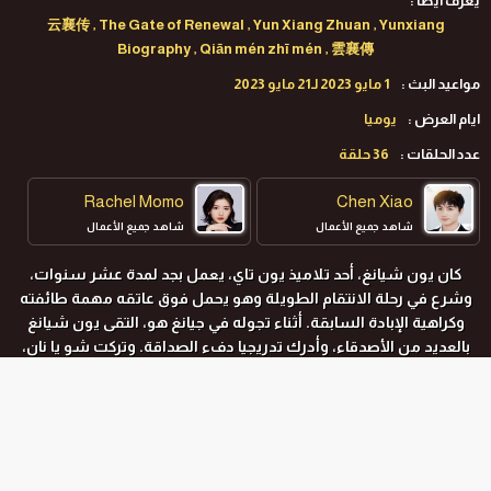
يعرف ايضا :
云襄传 , The Gate of Renewal , Yun Xiang Zhuan , Yunxiang
Biography , Qiān mén zhī mén , 雲襄傳
مواعيد البث :
1 مايو 2023 لـ21 مايو 2023
ايام العرض :
يوميا
عدد الحلقات :
36 حلقة
Rachel Momo
Chen Xiao
شاهد جميع الأعمال
شاهد جميع الأعمال
كان يون شيانغ، أحد تلاميذ يون تاي، يعمل بجد لمدة عشر سنوات،
وشرع في رحلة الانتقام الطويلة وهو يحمل فوق عاتقه مهمة طائفته
وكراهية الإبادة السابقة. أثناء تجوله في جيانغ هو، التقى يون شيانغ
بالعديد من الأصدقاء، وأدرك تدريجيا دفء الصداقة. وتركت شو يا نان،
القزمة غريبة الأطوار والذكية، انطباعا من المشاعر الضبابية لدى يون
شيانغ. قاد يون شيانغ ذو الروح العالية المجموعة الصغيرة لتحقيق
طموحاتهم و أمضوا فترة من السعادة. لكن الأوقات الجيدة لم تدم
طويلاً، فمع التحقيق المتعمق في مذابح الماضي، كشف يون شيانغ عن
المواسم و الحلقات
المزيد من الأسرار المروعة، وبدأ الوضع يأخذ منعطفاً نحو الأسوأ. لقد