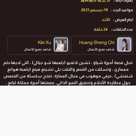
يعرف ايضا :
清风 朗月 花 正 开
مواعيد البث :
19 ديسمبر 2021
ايام العرض :
الأحد
عدد الحلقات :
24 حلقة
Kiki Xu
Huang Sheng Chi
شاهد جميع الأعمال
شاهد جميع الأعمال
تحكي قصة أميرة شياو ، تشين لانغيو (يلعبها شو جياكي) ، التي لديها حلم
معماري ، وتسللت من القصر والتقت بلي تشينغ فينغ (يلعبه هوانغ
شنغشي) ، حرفي موهوب في مجال العمارة. تفتح سلسلة من القصص
حول مطاردة الأحلام وتحقيق النمو الذاتي. بصفتها أميرة مملكة ليانغ ،
تعرضت البطلة تشين لانغيو للشعر والكتب منذ الطفولة. إنها بارعة في
البيانو والشطرنج والخط والرسم ، لكن لديها حلم معماري كبير
المواسم و الحلقات