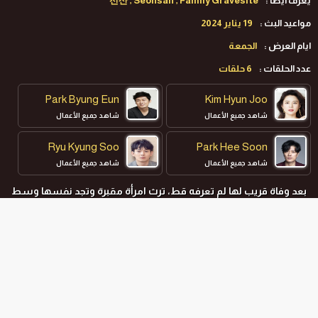
يعرف ايضا :
선산 , Seonsan , Family Gravesite
مواعيد البث :
19 يناير 2024
ايام العرض :
الجمعة
عدد الحلقات :
6 حلقات
Park Byung Eun
Kim Hyun Joo
شاهد جميع الأعمال
شاهد جميع الأعمال
Ryu Kyung Soo
Park Hee Soon
شاهد جميع الأعمال
شاهد جميع الأعمال
بعد وفاة قريب لها لم تعرفه قط، ترث امرأة مقبرة وتجد نفسها وسط
سلسلة من جرائم القتل والأسرار المظلمة.
المواسم و الحلقات
جميع المواسم