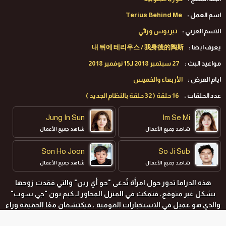
اسم العمل :
Terius Behind Me
الاسم العربي :
تيريوس ورائي
يعرف ايضا :
내 뒤에 테리우스 / 我身後的陶斯
مواعيد البث :
27 سبتمبر 2018 لـ15 نوفمير 2018
ايام العرض :
الأربعاء والخميس
عدد الحلقات :
16 حلقة ( 32 حلقة بالنظام الجديد )
Jung In Sun
Im Se Mi
شاهد جميع الأعمال
شاهد جميع الأعمال
Son Ho Joon
So Ji Sub
شاهد جميع الأعمال
شاهد جميع الأعمال
هذه الدراما تدور حول امرأة تُدعى "جو أي رين" والتي فقدت زوجها
بشكل غير متوقع، فتمكث في المنزل المجاور لـ كيم بون "جي سوب"
والذي هو عميل في الاستخبارات القومية ، فيكتشفان معًا الحقيقة وراء
تورط زوجها في مؤامرة ضخمة .