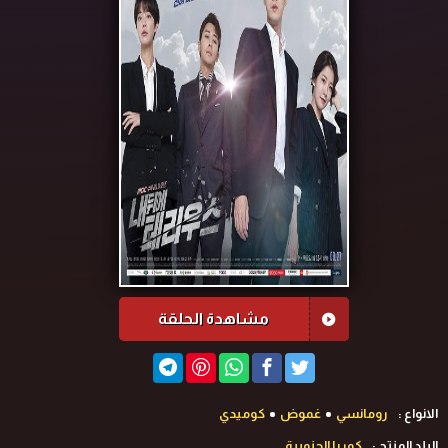
مشاهدة الحلقة
الانواع :
رومانسي
غموض
كوميدي
البلد المنتج :
كوريا الجنوبية