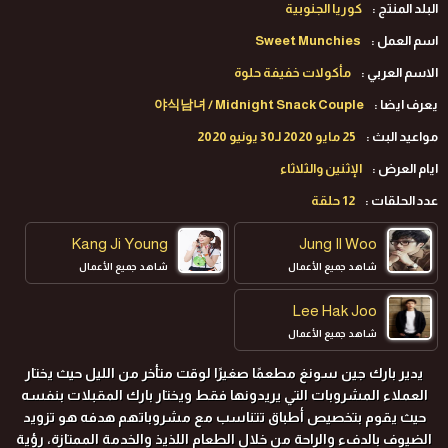
البلد المنتج :
كوريا الجنوبية
اسم العمل :
Sweet Munchies
الاسم العربي :
مأكولات خفيفة حلوة
يعرف ايضا :
야식남녀 / Midnight Snack Couple
مواعيد البث :
25 مايو 2020 لـ30 يونيو 2020
ايام العرض :
الإثنين والثلاثاء
عدد الحلقات :
12 حلقة
Kang Ji Young
Jung Il Woo
شاهد جميع الأعمال
شاهد جميع الأعمال
Lee Hak Joo
شاهد جميع الأعمال
يدير بارك جين سونغ مطعمًا صغيرًا لوقت متأخر من الليل حيث يختار
العملاء المشروبات التي يريدونها فقط ويختار بارك المقبلات بنفسه
حيث يقوم بتخصيص أطباق تتناسب مع مشروباتهم هدفه هو تزويد
الضيوف بالدفء والراحة من خلال الطعام اللذيذ والخدمة الممتازة، رؤية