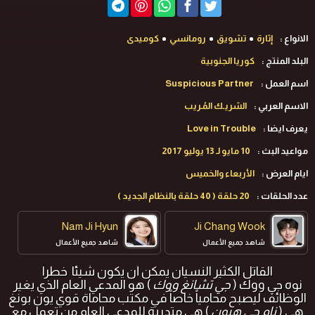
الانواع :
إثارة
تشويق
رومانسي
كوميدى
البلد المنتج :
كوريا الجنوبية
اسم العمل :
Suspicious Partner
الاسم العربي :
الشريـك المُـريب
يعرف ايضا :
Love in Trouble
مواعيد البث :
10 مايو لـ 13 يوليو 2017
ايام العرض :
الأربعاء والخميس
عدد الحلقات :
20 حلقة ( 40 حلقة بالنظام الجديد )
Nam Ji Hyun
Ji Chang Wook
شاهد جميع الأعمال
شاهد جميع الأعمال
القاتل الكثير النسيان يمكن أن يكون شيئاً خطراً
نوه جي ووك (
جي تشانغ ووك
) هو المدعي العام الذي يغير
الوظائف ليصبح محامياً خاصاً في مكتب محاماة قوي يون بونغ
هي (
نام جي هيون
) هي متدربة للمدعي العام من تعمل مع