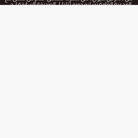
المدعية العامة تشا يو جونغ (
نا را
) ، الصديقة السابقة لـ جي
ووك التي تريد بشدة أن تفوز به مرةً أخرى . المحامي جي يون
هيوك (
تشوي تاي جون
) هو صديق الأسرة لجي ووك منذ
فترة طويلة و لكن ترافق ذلك بعض الأستياء حول ظروف
الأسرة المختلفة
المواسم و الحلقات
عندما يضرب القاتل ، تجد بونغ هي نفسها فجأة كمشتبه
فيها في جريمة قتل . و لكن يبدو أن القاتل الحقيقي لديه
فقدان للذاكرة ، و القاتل يبقى يأتي خلف بونغ هي و جي ووك
أيمكن للفريقين أن يقبضان على القاتل الكثير النسيان ؟
جميع المواسم
الموسم الاول
الحلقة رقم :
40 الاخيرة
الموسم الاول
الحلقة رقم :
39
الموسم الاول
الحلقة رقم :
38
الموسم الاول