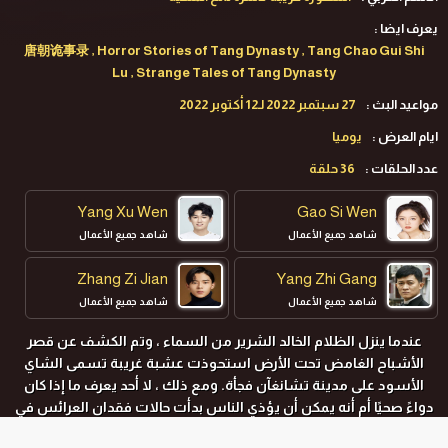
يعرف ايضا :
唐朝诡事录 , Horror Stories of Tang Dynasty , Tang Chao Gui Shi
Lu , Strange Tales of Tang Dynasty
مواعيد البث :
27 سبتمبر 2022 لـ12 أكتوبر 2022
ايام العرض :
يوميا
عدد الحلقات :
36 حلقة
Yang Xu Wen
Gao Si Wen
شاهد جميع الأعمال
شاهد جميع الأعمال
Zhang Zi Jian
Yang Zhi Gang
شاهد جميع الأعمال
شاهد جميع الأعمال
عندما ينزل الظلام الخالد الشرير من السماء ، وتم الكشف عن قصر
الأشباح الغامض تحت الأرض استحوذت عشبة غريبة تسمى الشاي
الأسود على مدينة تشانغآن فجأة. ومع ذلك ، لا أحد يعرف ما إذا كان
دواءً صحيًا أم أنه يمكن أن يؤذي الناس بدأت حالات فقدان العرائس في
مدينة تشانغآن واحدة تلو الأخرى ، والتي يبدو أنها مرتبطة ارتباطًا وثيقًا