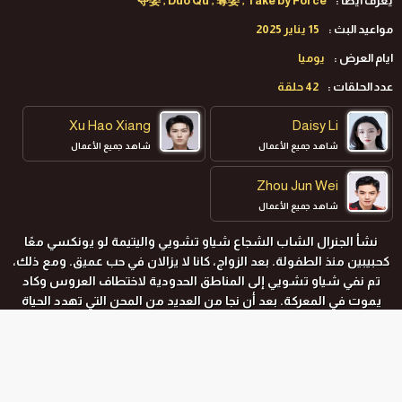
يعرف ايضا :
夺娶 , Duo Qu , 奪娶 , Take by Force
مواعيد البث :
15 يناير 2025
ايام العرض :
يوميا
عدد الحلقات :
42 حلقة
Xu Hao Xiang
Daisy Li
شاهد جميع الأعمال
شاهد جميع الأعمال
Zhou Jun Wei
شاهد جميع الأعمال
نشأ الجنرال الشاب الشجاع شياو تشويي واليتيمة لو يونكسي معًا
كحبيبين منذ الطفولة. بعد الزواج، كانا لا يزالان في حب عميق. ومع ذلك،
تم نفي شياو تشويي إلى المناطق الحدودية لاختطاف العروس وكاد
يموت في المعركة. بعد أن نجا من العديد من المحن التي تهدد الحياة
والموت، عاد ليكتشف أن يونكسي تزوجت من ابنة عمه تشو يانيو،
وتوفيت والدته. متورطين في مثلث حب، يبدأ شياو تشويي ولو
يونكسي قصة حب محرمة.
المواسم و الحلقات