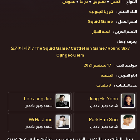
الانواع :
اكشن
تشويق
دراما
غموض
البلد المنتج :
كوريا الجنوبية
اسم العمل :
Squid Game
الاسم العربي :
لعبة الحبّار
يعرف ايضا :
오징어 게임 / The Squid Game / Cuttlefish Game / Round Six /
Ojingeo Geim
مواعيد البث :
17 سبتمبر 2021
ايام العرض :
الجمعة
عدد الحلقات :
9 حلقات
Lee Jung Jae
Jung Ho Yeon
شاهد جميع الأعمال
شاهد جميع الأعمال
Wi Ha Joon
Park Hae Soo
شاهد جميع الأعمال
شاهد جميع الأعمال
يقبل المئات من اللاعبين الذين يعانون من ضائقة مالية دعوة غريبة