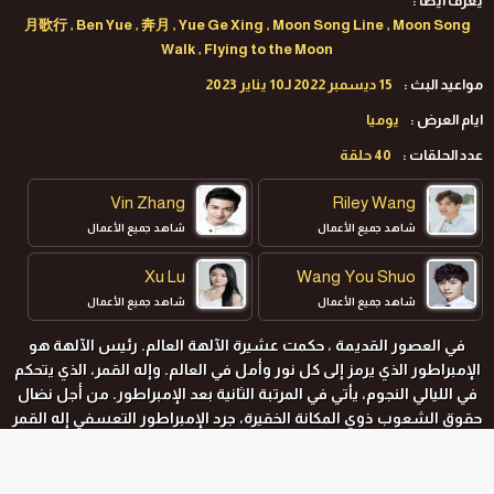
يعرف ايضا :
月歌行 , Ben Yue , 奔月 , Yue Ge Xing , Moon Song Line , Moon Song
Walk , Flying to the Moon
مواعيد البث :
15 ديسمبر 2022 لـ10 يناير 2023
ايام العرض :
يوميا
عدد الحلقات :
40 حلقة
Vin Zhang
Riley Wang
شاهد جميع الأعمال
شاهد جميع الأعمال
Xu Lu
Wang You Shuo
شاهد جميع الأعمال
شاهد جميع الأعمال
في العصور القديمة ، حكمت عشيرة الآلهة العالم. رئيس الآلهة هو
الإمبراطور الذي يرمز إلى كل نور وأمل في العالم. وإله القمر، الذي يتحكم
في الليالي النجوم، يأتي في المرتبة الثانية بعد الإمبراطور. من أجل نضال
حقوق الشعوب ذوي المكانة الخقيرة، جرد الإمبراطور التعسفي إله القمر
من لقب الإله، بل وطرده من منطقة الآلهة. على الرغم من أن إله القمر
لم يكن لديه أي نية لبدء الحرب، إلا أن مرؤوسيه خلقوا ثورة، الأمر الذي
أجبر إله القمر في النهاية على محاربة الإمبراطور وإيقاع منطقة الآلهة