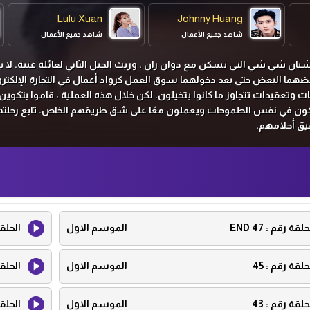
Lulu Xuan
Johnny Huang
شاهد جميع الأعمال
شاهد جميع الأعمال
ن شي شي التى تسكن مع دوان ران ، وريث الجيل الثاني لعائلة غنية. لا 
هما البعض حتى بعد دخولهما سوق العمل كرواد أعمال في التجارة الإلكترو
 وتعقيدات تتجاوز ما كانوا يتخيلون. لكن خلال هذه العملية ، قاموا بتكوين
ن في نفس الطموحات ويعملون معًا على شق طريقهم الخاص. تابع رحلت
يق أحلامهم.
حلقة رقم :
47 END
الموسم الاول
الحلق
حلقة رقم :
45
الموسم الاول
الحلق
حلقة رقم :
43
الموسم الاول
الحلق