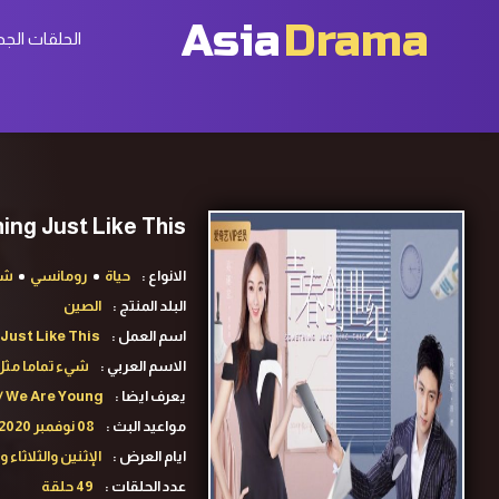
Asia
Drama
الحلقات الجد
Something Just Like This ح14 مسلسل شيئا تماما مثل 
الانواع :
حياة
رومانسي
شب
البلد المنتج :
الصين
اسم العمل :
Just Like This
الاسم العربي :
شيء تماما مثل
يعرف ايضا :
/ We Are Young
مواعيد البث :
08 نوفمبر 2020
ايام العرض :
الإثنين والثلاثاء و
عدد الحلقات :
49 حلقة