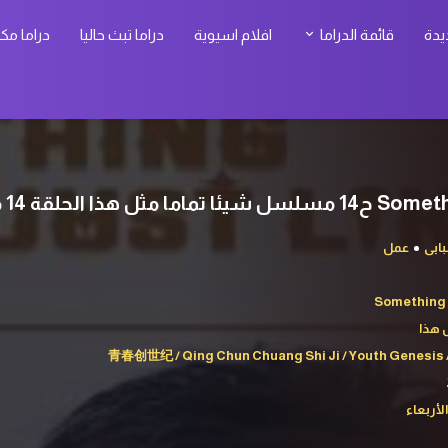
يدة
قائمة الدراما
افلام اسيوية
دراما تبث حاليا
دراما مك
هذا الحلقة 14 مترجمة
ابى
عمل
Something 
 هذا
青春创世纪 / Qing Chun Chuang Shi Ji / Youth Genesis 
الأربعاء