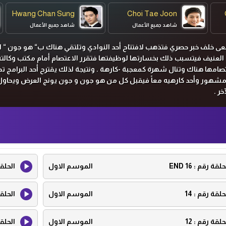
Hwang Chan Sung
Choi Tae Joon
شاهد جميع الأعمال
شاهد جميع الأعمال
 خلف خبر حصري فتذهب لافتتاح أحد النوادي وتلتقي هناك ب“ هو جون “ ا
نيف فيتسبب ذلك بخسارتها لوظيفتها فتقرر الاعتصام أمام مكتب وكالته
امها هناك وتنال شهرة كمعجبة -كارهة . ونتيجة لذلك يقترح أحد البرامج ت
مشهور وأحد كارهيه معاً فيقبل كل من هو جون و جون يونج العرض ويحاو
ر .
حلقة رقم :
16 END
الموسم الاول
الحلق
حلقة رقم :
14
الموسم الاول
الحلق
حلقة رقم :
12
الموسم الاول
الحلق