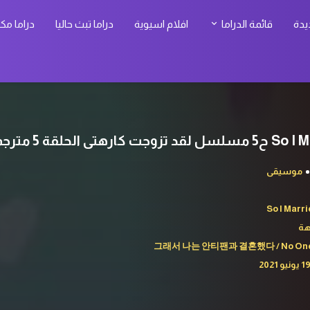
يدة
قائمة الدراما
افلام اسيوية
دراما تبث حاليا
دراما مك
 الحلقة 5 مترجمة
موسيقى
So I Marr
هة
그래서 나는 안티팬과 결혼했다 / No One's 