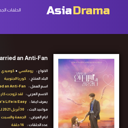
Asia
Drama
الحلقات الجد
So I Married an Anti-Fan ح5 مسلسل ‏لقد تزوجت كارهتى
الانواع :
رومانسي
كوميدي
البلد المنتج :
كوريا الجنوبية
اسم العمل :
ied an Anti-Fan
الاسم العربي :
لقد تزوجت كار
يعرف ايضا :
Life is Easy
مواعيد البث :
30 أبريل 2021 لـ19 يونيو 2021
ايام العرض :
الجمعة والسبت
عدد الحلقات :
16 حلقة