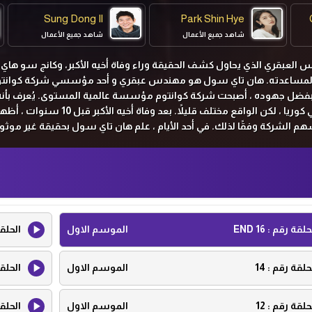
Sung Dong Il
Park Shin Hye
شاهد جميع الأعمال
شاهد جميع الأعمال
لعبقري الذي يحاول كشف الحقيقة وراء وفاة أخيه الأكبر، وكانج سو هاي 
من لمساعدته. هان تاي سول هو مهندس عبقري و أحد مؤسسي شركة كوانتوم
 بفضل جهوده ، أصبحت شركة كوانتوم مؤسسة عالمية المستوى. يُعرف بأنه
الموظف المعجزة والبطل في كوريا ، لكن الواقع مختلف قليلاً. بعد وفاة 
 الشركة وفقًا لذلك. في أحد الأيام ، علم هان تاي سول بحقيقة غير موثوق
بدأ رحلته الخطيرة. كانغ سيو هاي هي جُندية مُخضرمة نشأت بين أفراد العصابا
ر للعثور على هان تاي سول.
حلقة رقم :
16 END
الموسم الاول
الحلق
حلقة رقم :
14
الموسم الاول
الحلق
حلقة رقم :
12
الموسم الاول
الحلق