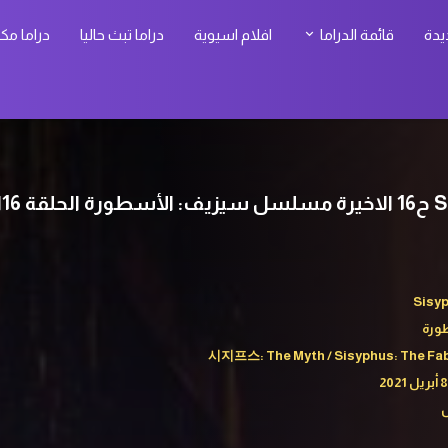
يدة
قائمة الدراما
افلام اسيوية
دراما تبث حاليا
دراما مك
ترجمة
Sisyp
ورة
시지프스: The Myth / Sisyphus: The Fabl
س