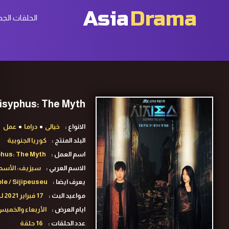
Asia
Drama
الحلقات الجد
Sisyphus: The Myth ح16 الاخيرة مسلسل سيزيف: الأسطورة الحلقة 16الاخيرة م
الانواع :
خيالى
دراما
عمل
البلد المنتج :
كوريا الجنوبية
اسم العمل :
hus: The Myth
الاسم العربي :
سيزيف: الأسط
يعرف ايضا :
e / Sijipeuseu
مواعيد البث :
17 فبراير 2021 لـ8 أبريل 2021
ايام العرض :
الأربعاء والخمي
عدد الحلقات :
16 حلقة