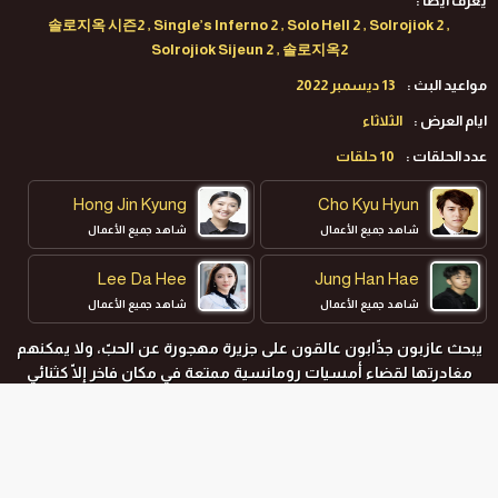
يعرف ايضا :
솔로지옥 시즌2 , Single’s Inferno 2 , Solo Hell 2 , Solrojiok 2 ,
Solrojiok Sijeun 2 , 솔로지옥2
مواعيد البث :
13 ديسمبر 2022
ايام العرض :
الثلاثاء
عدد الحلقات :
10 حلقات
Hong Jin Kyung
Cho Kyu Hyun
شاهد جميع الأعمال
شاهد جميع الأعمال
Lee Da Hee
Jung Han Hae
شاهد جميع الأعمال
شاهد جميع الأعمال
يبحث عازبون جذّابون عالقون على جزيرة مهجورة عن الحبّ، ولا يمكنهم
مغادرتها لقضاء أمسيات رومانسية ممتعة في مكان فاخر إلّا كثنائي
عاشق.
المواسم و الحلقات