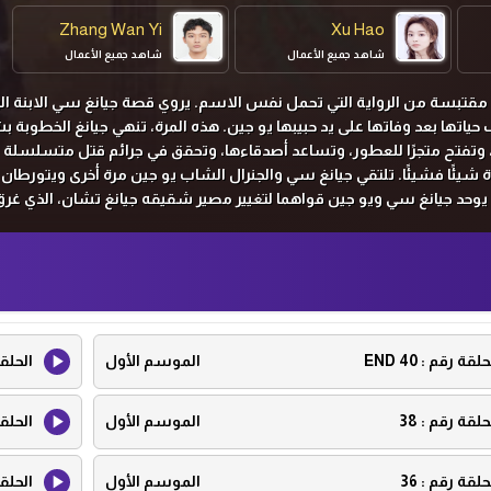
Zhang Wan Yi
Xu Hao
شاهد جميع الأعمال
شاهد جميع الأعمال
مقتبسة من الرواية التي تحمل نفس الاسم. يروي قصة جيانغ سي الابنة الر
ف حياتها بعد وفاتها على يد حبيبها يو جين. هذه المرة، تنهي جيانغ الخطوبة ب
 وتفتح متجرًا للعطور، وتساعد أصدقاءها، وتحقق في جرائم قتل متسلسلة 
ة شيئًا فشيئًا. تلتقي جيانغ سي والجنرال الشاب يو جين مرة أخرى ويتورطان
يوحد جيانغ سي ويو جين قواهما لتغيير مصير شقيقه جيانغ تشان، الذي غرق
 يي، التي شنقت نفسها سابقًا، ووالدهما الذي تم توريطه وقطع رأسه سابقً
تغلب الاثنان على الخطر والعقبات معًا، يتغير موقف جيانغ سي تجاه يو جين به
رة أخرى طواعية. ويعمل الاثنان معا للحفاظ على السلام في سلالة تشو ال
لام والازدهار.
حلقة رقم :
40 END
الموسم الأول
الحلق
حلقة رقم :
38
الموسم الأول
الحلق
حلقة رقم :
36
الموسم الأول
الحلق