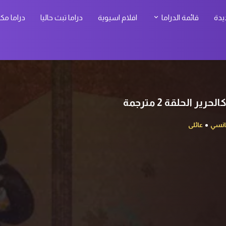
يدة
قائمة الدراما
افلام اسيوية
دراما تبث حاليا
دراما مك
انسي
عائلى