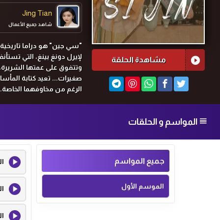
Jing Tian
شاهد جميع الأعمال
"سي جين" هو دراما تاريخية 
لإيرل دونغ بينغ، التي تستأن
مشاهدة الحلقة
وتتفوق على عمتها الشريرة،
صغيرات... تعيد كتابة المأسا
الرغم من مخاوفهما الخاصة. 
الموت سابقًا، وأخته، جيانغ
قبل الأميرة الكبرى وبينما ي
المواسم و الحلقات
أيضًا، ويقع في حب يو جين م
مما أسفر عن حياة مليئة بالس
جميع المواسم
ال
الموسم الأول
ال
ال