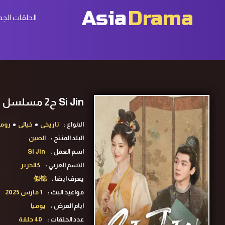
Asia
Drama
الحلقات الجد
Si Jin ح2 مسلسل كالحرير الحلقة 2 مترجمة
الانواع :
تاريخى
خيالى
روم
البلد المنتج :
الصين
اسم العمل :
Si Jin
الاسم العربي :
كالحرير
يعرف ايضا :
似锦
مواعيد البث :
1 مارس 2025
ايام العرض :
يوميا
عدد الحلقات :
40 حلقة