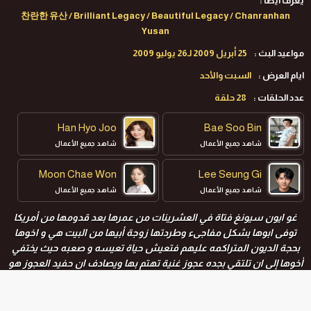
يعرف ايضا :
찬란한 유산 / Brilliant Legacy / Beautiful Legacy / Chanranhan
Yusan
مواعيد البث :
25 أبريل 2009 لـ26 يوليو 2009
ايام العرض :
السبت والأحد
عدد الحلقات :
28 حلقة
Han Hyo Joo
Bae Soo Bin
شاهد جميع الأعمال
شاهد جميع الأعمال
Moon Chae Won
Lee Seung Gi
شاهد جميع الأعمال
شاهد جميع الأعمال
غو ايون سيونغ فتاة في العشرينات من عمرها بعد قدومها من أمريكا
توفى ابوها بشكل مفاجىء وطردتها زوجة أبيها من البيت هي و اخوها
بحجة الديون المتراكمه عليهم فتعيش حياة تعيسه و صعبه حيث يختفي
أخوها إلى ان تلتقي بجده عجوز غنية تهتم بها ويصادف ان حفيد العجوز هو
نفس الشخص الذي تكرهه ايون سيونغ كيف ستعيش معه تحت سقف
واحد؟؟ وهل تستطيع ان تجد أخاها الضائع؟ و هل سيكون هناك شيء
اخر بينها وبين زوجة ابيها ام لا؟