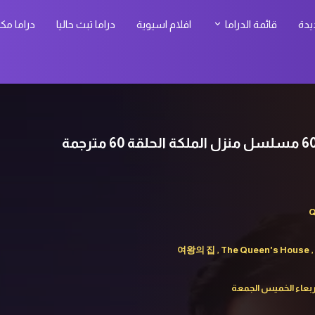
يدة
قائمة الدراما
افلام اسيوية
دراما تبث حاليا
دراما مك
Q
여왕의 집 , The Queen's House ,
الاربعاء الخميس الجمعة