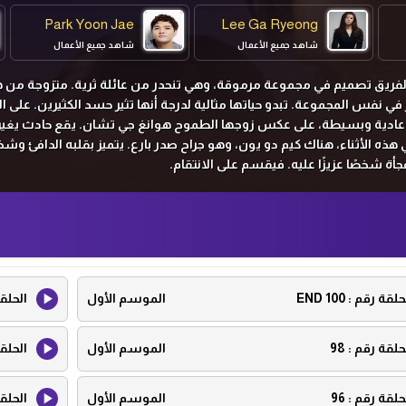
Park Yoon Jae
Lee Ga Ryeong
شاهد جميع الأعمال
شاهد جميع الأعمال
 لفريق تصميم في مجموعة مرموقة، وهي تنحدر من عائلة ثرية. متزوجة من 
ي نفس المجموعة. تبدو حياتها مثالية لدرجة أنها تثير حسد الكثيرين. على ا
اة عادية وبسيطة، على عكس زوجها الطموح هوانغ جي تشان. يقع حادث يغير 
هذه الأثناء، هناك كيم دو يون، وهو جراح صدر بارع. يتميز بقلبه الدافئ وش
ة شخصًا عزيزًا عليه. فيقسم على الانتقام.
حلقة رقم :
100 END
الموسم الأول
الحلق
حلقة رقم :
98
الموسم الأول
الحلق
حلقة رقم :
96
الموسم الأول
الحلق