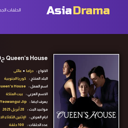
Asia
Drama
الحلقات الجد
Queen’s House ح60 مسلسل منزل الملكة الحلقة 60 مترجمة
الانواع :
دراما
عائلى
البلد المنتج :
كوريا الجنوبية
اسم العمل :
ueen's House
الاسم العربي :
بيت الملكة
يعرف ايضا :
 Yeowangui Jip
مواعيد البث :
28 أبريل 2025
ايام العرض :
الإثنين الثلاثاء 
عدد الحلقات :
100 حلقة