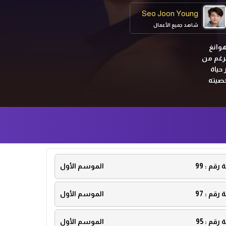
Seo Joon Young
شاهد جميع الأعمال
هوانغ
لرغم من
حياة
خصيته
ة رقم :
99
الموسم الأول
ة رقم :
97
الموسم الأول
ة رقم :
95
الموسم الأول