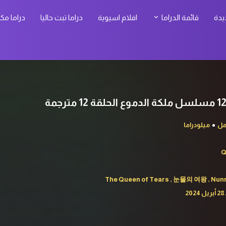
يدة
قائمة الدراما
افلام اسيوية
دراما تبث حاليا
دراما مك
ل
ميلودراما
Q
The Queen of Tears , 눈물의 여왕 , Nun