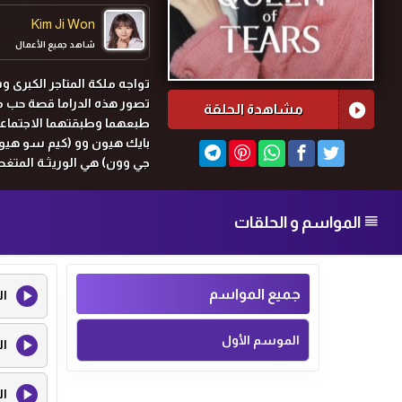
Kim Ji Won
شاهد جميع الأعمال
تواجه ملكة المتاجر الكبرى وس
تصور هذه الدراما قصة حب م
مشاهدة الحلقة
طبعهما وطبقتهما الاجتماعي
بايك هيون وو (كيم سو هيون
جي وون) هي الوريثـة المتغ
منصبا رفيعا فيها.
لكن هل سينجو زواجهما من ج
المواسم و الحلقات
جميع المواسم
ال
الموسم الأول
ال
ال