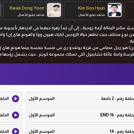
Kwak Dong Yeon
Kim Soo Hyun
شاهد جميع الأعمال
شاهد جميع الأعمال
يّد متاجر البقالة أزمة زوجية… إلى أن تبدأ زهرة حبهما في الازدهار بأعجوبة م
ن نوع مختلف حيث تظهر حياة الزوجين (بايك هيون وو) و(هونغ هاي إن) واخ
ة .
) هو رجل عصامي من قرية يونغدو ري بنى نفسه بنفسه بينما هونغ هاي إن
طرسة وابنة عائلة تشايبول التي تمتلك مجموعة كوينز ، حيث يشغل زوجها 
ميع التجارب القادمة؟
حلقة رقم :
2 خاصة
الموسم الأول
الحلق
حلقة رقم :
16 END
الموسم الأول
الحلق
حلقة رقم :
14
الموسم الأول
الحلق