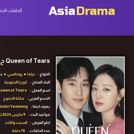
Asia
Drama
الحلقات الجد
Queen of Tears ح12 مسلسل ملكة الدموع الحلقة 12 مترجمة
الانواع :
دراما
رومانسي
عم
البلد المنتج :
كوريا الجنوبية
اسم العمل :
ueen of Tears
الاسم العربي :
ملكة الدموع
يعرف ايضا :
mului Yeowang
مواعيد البث :
9 مارس 2024 لـ 28 أبريل 2024
ايام العرض :
السبت والأحد
عدد الحلقات :
16 حلقة