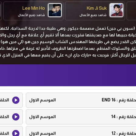
Lee Min Ho
Kim Ji Suk
شاهد جميع الأعمال
شاهد جميع الأعمال
Wang Ji Hye
 (سون يي جين) تعمل مصممة ديكور، وهي طيبة جدا لدرجة السذاجة، لكنه
خيانة حبيبها لها مع صديقتها فقررت بعدها ألا تقيم أي علاقة مع أي رجل والاب
شاهد جميع الأعمال
 لكن القدر يضع في طريقها المهندس الشاب الوسيم جين هو (لي مين هو) 
ق والسلوك المنظم، بعدما اضطرتها الظروف لتأجير له غرفة في منزلها، خاص
يل للرجال أكثر؛ فرحبت به «بارك جاي ان» على أن يقيم معها في المنزل الذي
ون رد فعل كايين عندما تكتشف أن شريكها في المنزل الذي كانت تظن انه 
وقع في حبها؟
حلقة رقم :
16 END
الموسم الاول
الحلق
حلقة رقم :
14
الموسم الاول
الحلق
حلقة رقم :
12
الموسم الاول
الحلق