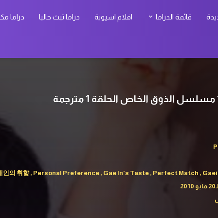
يدة
قائمة الدراما
افلام اسيوية
دراما تبث حاليا
دراما مك
P
인의 취향 , Personal Preference , Gae In's Taste , Perfect Match , Gae
س