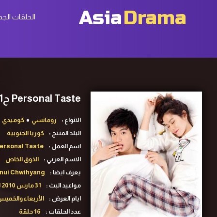
Asia
Drama
الحلقات الجد
Personal Taste ح1 مسلسل الذوق الخاص الحلقة 1 مترجمة
الانواع :
رومانسي
كوميدي
البلد المنتج :
كوريا الجنوبية
اسم العمل :
ersonal Taste
الاسم العربي :
الذوق الخاص
يعرف ايضا :
inui Chwihyang
مواعيد البث :
31 مارس 2010 لـ20 مايو 2010
ايام العرض :
الأربعاء والخمي
عدد الحلقات :
16 حلقة