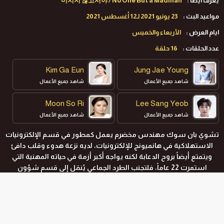
يعرف ايضا :
미치지 않고서야 / No One But a Madman
مواعيد البث :
23 يونيو 2021 لـ12 أغسطس 2021
ايام العرض :
الأربعاء والخميس
عدد الحلقات :
16 حلقة
Kim Ga Eun
Jung Jae Young
شاهد جميع الأعمال
شاهد جميع الأعمال
Moon So Ri
Lee Sang Yeob
شاهد جميع الأعمال
شاهد جميع الأعمال
تشوي بان سوك مهندس مخضرم يعمل كمطور في قسم الإلكترونيات
الاستهلاكية في هانميونج للإلكترونيات، لديه نزعة هدوء وقلب دافئ
ويتمتع أيضاً بروح الدعابة لكنه يواجه أكبر أزمة في حياته المهنية التي
استمرت 22 عاماً، فلتجنب الطرد الجماعي يُنقل إلى قسم شؤون
الموظفين وهو ليس على دراية به. وفي الوقت نفسه، دانج جا يونج
رئيسة قسم شؤون الموظفين، وقد تمت ترقيتها إلى هذا المنصب
مؤخراً، إنها مدمنة على العمل وتريد أن تصبح أول مديرة تنفيذية في
الشركة. ولا تعلم كيف ستتصرف مع تشوي بان سوك العضو الجديد في
المواسم و الحلقات
قسم شؤون الموظفين، لكن حياتها تتغير ببطء من خلال العمل معه.