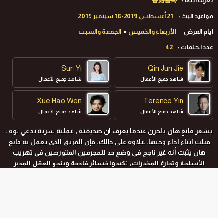
يعرف ايضا :
善始善终
مواعيد البث :
21 أغسطس 2019-18 سبتمبر 2019
ايام العرض :
الأربعاء والخميس
الجمعة والسبت
عدد الحلقات :
42
Sun Yi
Qin Jun Jie
شاهد جميع الأعمال
شاهد جميع الأعمال
Xue Hao Wen
Terence Yin
شاهد جميع الأعمال
شاهد جميع الأعمال
يشعر فانغ هان بالحزن عندما يعرف ان صديقتة , عملية سرية تدعي لوه .
قتلت اثناء اداء وجبها. علاوة علي ذالك. فإن الفريق الذي يعمل به فانغ
هان يثبت أنه غير ناجح في وضع حد للمجرمين المتورطين في تهريب
الأسلحة وتجارة المخدرات, تكبدوا خسائر فادحة وينجو العقل المدبر
الإجرامي. بناء علي طلب رئيس الشرطة, قرر فانغ هان إنها المهمة التي
بداتها صديقة الرحلة. يذهب متخفيا لوضع حد لعصابة المخدرات وتقديم
قاتل لوه في النهاية إلي العدالة.
المواسم و الحلقات