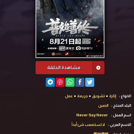
مشاهدة الحلقة
الانواع :
إثارة
تشويق
جريمة
عمل
البلد المنتج :
الصين
اسم العمل :
Never Say Never
الاسم العربي :
لا تستصعب شئ أبداً