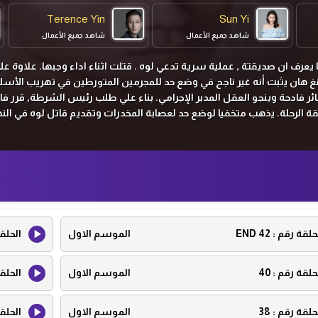
Terence Yin
Sun Yi
شاهد جميع الأعمال
شاهد جميع الأعمال
يعرف ان صديقتة , عملية سرية تدعي لوه . قتلت اثناء اداء وجبها. علاوة عل
نغ هان يثبت أنه غير ناجح في وضع حد للمجرمين المتورطين في تهريب الأسل
ئر فادحة وينجو العقل المدبر الإجرامي. بناء علي طلب رئيس الشرطة, قرر فا
قة الرحلة. يذهب متخفيا لوضع حد لعصابة المخدرات وتقديم قاتل لوه في النه
حلقة رقم :
42 END
الموسم الاول
الحلق
حلقة رقم :
40
الموسم الاول
الحلق
حلقة رقم :
38
الموسم الاول
الحلق