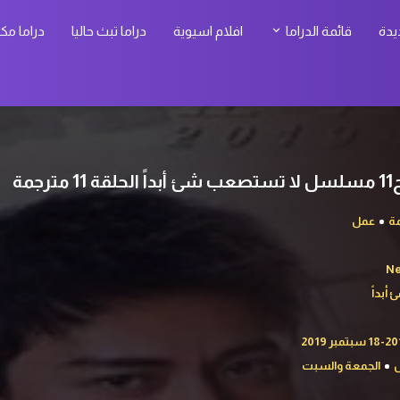
يدة
قائمة الدراما
افلام اسيوية
دراما تبث حاليا
دراما مك
ة
عمل
Ne
أبداً
س
الجمعة والسبت