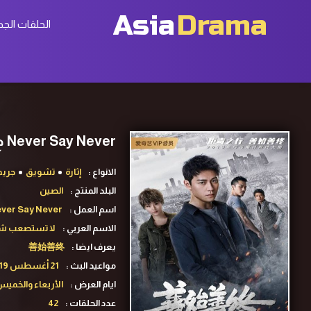
Asia
Drama
الحلقات الجد
Never Say Never ح11 مسلسل لا تستصعب شئ أبداً الحلقة 11 مترجمة
الانواع :
إثارة
تشويق
جريم
البلد المنتج :
الصين
اسم العمل :
ver Say Never
الاسم العربي :
لا تستصعب شئ 
يعرف ايضا :
善始善终
مواعيد البث :
21 أغسطس 2019-18 سبتمبر 2019
ايام العرض :
الأربعاء والخمي
عدد الحلقات :
42