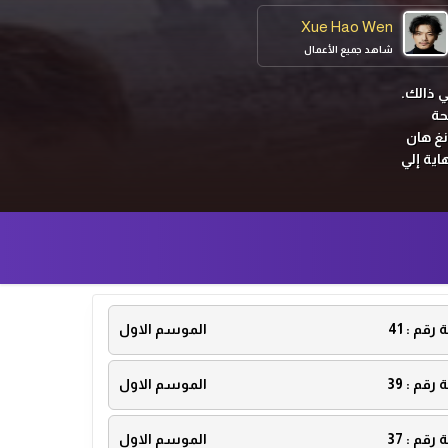
Xue Hao Wen
شاهد جميع الأعمال
ي ذالك.
حة
نغ هان
اية إلي
ة رقم :
41
الموسم الاول
ة رقم :
39
الموسم الاول
ة رقم :
37
الموسم الاول