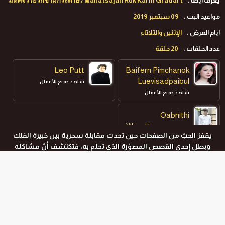
يعرف ايضا :
มหัศจรรย์รักข้ามกระดาษ / Mahatsajan Ruk Karm Gradart
مواعيد البث :
09 سبتمبر 2019
ايام العرض :
الإثنين والثلاثاء
عدد الحلقات :
20 حلقة
Leo Putt
Baifern Pimchanok
Luevisadpaibul
شاهد جميع الأعمال
شاهد جميع الأعمال
Oabnithi
Wiwattanawarang
يقفز الحبّ من الصفحات حين تحدث مقابلة سحرية بين خبيرة الفلك
شاهد جميع الأعمال
وبطل إحدى القصص المصوّرة الذي تحلم به، فتكتشف أنّ مشاكله
الخيالية واقعية للغاية.
المواسم و الحلقات