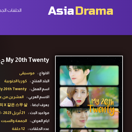
Asia
Drama
الحلقات الجد
My 20th Twenty ح4 مسلسل العشرين من عمري الحلقة 4 مترجمة
الانواع :
موسيقى
البلد المنتج :
كوريا الجنوبية
اسم العمل :
y 20th Twenty
الاسم العربي :
العشرين من ع
يعرف ايضا :
의 X 같은 스무 살
مواعيد البث :
21 أبريل 2023 -؟
ايام العرض :
الجمعة والسبت
عدد الحلقات :
12 حلقة