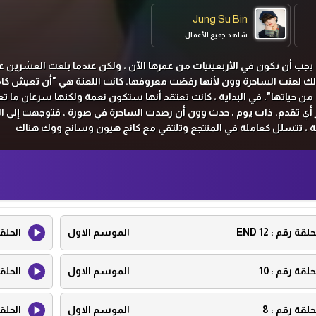
Jung Su Bin
شاهد جميع الأعمال
لك لعنت الساحرة وون لأنها رفضت معروفها. كانت اللعنة هي "أن تعيش كام
ن حياتها". في البداية ، كانت تعتقد أنها ستكون نعمة ولكنها سرعان ما ت
از أي تقدم. ذات يوم ، حدث وون أن رصدت الساحرة في صورة ، فتوجهت إلى ال
نة ، تتسلل كعاملة في المنتجع وتلتقي مع كانج هيون وسانج ووك هناك
حلقة رقم :
12 END
الموسم الاول
الحلق
حلقة رقم :
10
الموسم الاول
الحلق
حلقة رقم :
8
الموسم الاول
الحلق