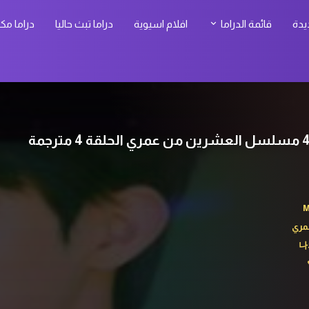
يدة
قائمة الدراما
افلام اسيوية
دراما تبث حاليا
دراما مك
M
مري
나