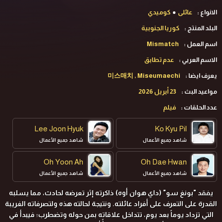
الانواع :
عائلى
كوميدي
البلد المنتج :
كوريا الجنوبية
اسم العمل :
Mismatch
الاسم العربي :
عدم تطابق
يعرف ايضا :
미스매치 , Miseumaechi
مواعيد البث :
23 أبريل 2026
عدد الحلقات :
فيلم
Lee Joon Hyuk
Ko Kyu Pil
شاهد جميع الأعمال
شاهد جميع الأعمال
Oh Yoon Ah
Oh Dae Hwan
شاهد جميع الأعمال
شاهد جميع الأعمال
يفقد
"بونغ سو" (
داي هوان أوه
)
ذاكرته إثر تعرضه لحادث، مما يسلبه
القدرة على التعرف على أفراد عائلته. ونتيجة لحالته هذه ولتصرفاته الغريبة
التي تزداد يوماً بعد يوم، تتداخل علاقاته بمن حوله وتضطرب؛ فيبدأ في