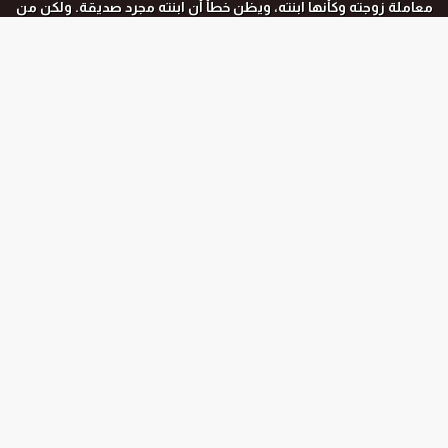
معاملة زوجته وكأنها ابنته، ويظن خطأً أن ابنته مجرد صديقة. ولكن من
المفارقات العجيبة، أن عائلته وأصدقاءه يبدأون في التعايش مع هذا
الوضع وتقبله، بل ويستمدون منه -على غير المتوقع- نوعاً من الراحة
والدفء.
المواسم و الحلقات
جميع المواسم
الجزء الأول
الحلقة رقم :
فيلم
الجزء الأول