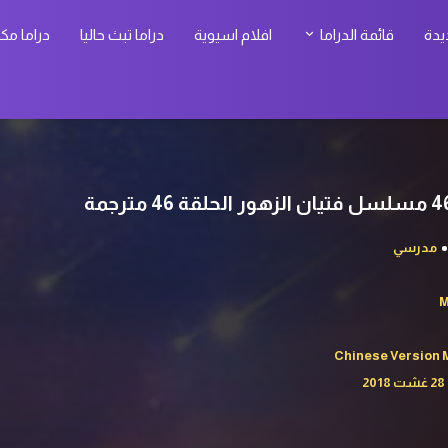
يدة
قائمة الدراما
افلام اسيوية
دراما تبث حاليا
دراما مك
مدرسي
M
Chinese Version