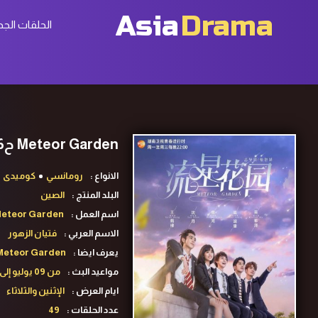
Asia
Drama
الحلقات الجد
Meteor Garden ح46 مسلسل فتيان الزهور الحلقة 46 مترجمة
الانواع :
رومانسي
كوميدى
البلد المنتج :
الصين
اسم العمل :
eteor Garden
الاسم العربي :
فتيان الزهور
يعرف ايضا :
 Meteor Garden
مواعيد البث :
من 09 يوليو إلى 28 غشت 2018
ايام العرض :
الإثنين والثلاثاء
عدد الحلقات :
49