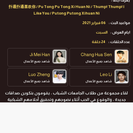
يعرف ايضا :
扑通扑通喜欢你 / Pu Tong Pu Tong Xi Huan Ni / Thump! Thump! I
Like You / Putong Putong Xihuan Ni
مواعيد البث :
06 فبراير 2021
ايام العرض :
السبت
عدد الحلقات :
24 حلقة
Ji Mei Han
Chang Hua Sen
شاهد جميع الأعمال
شاهد جميع الأعمال
Luo Zheng
Leo Li
شاهد جميع الأعمال
شاهد جميع الأعمال
لقاء مجموعة من طلاب الجامعات الشباب ، يقومون بتكوين صداقات
جديدة ، والوقوع في الحب أثناء نضوجهم وتحقيق أحلامهم الشبابية
بتشجيع من بعضهم البعض.
المواسم و الحلقات