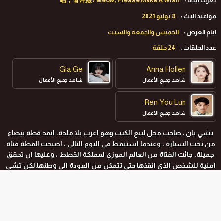
يعرف ايضا :
喵，请许愿 / Meow, Please Make A Wish
مواعيد البث :
8 يوليو 2021
ايام العرض :
الخميس والجمعة والسبت
عدد الحلقات :
24 حلقة
Gia Ge
Anna Hollen
شاهد جميع الأعمال
شاهد جميع الأعمال
Ren You Lun
شاهد جميع الأعمال
تشي يان ، صاحب محل لبيع الكتب وهو اعزب بلا ملذة. انقذ قطة بيضاء
من تحت السيارة ، وعندما استيقظ فى اليوم التالى ، اصبحت القطة فتاة
جميلة. جائت الفتاة من العالم الموزي لمملكة القطط ، وعليها ان تحقق
امنية للشخص الذى انقذها حتي تتمكن من العودة الى وطنها.لكن تشي
يان شاب رغبة منخفضة، وطريق الفتاة رد امتنانها له صعبة للغاية
اضطرت الى البقاء فى محل بيع الكتب. بدا يعيش الاثنين حياة ممتعة
وسعيدة سويا، وشفيت عقدة قلب تشي يا تدريجيا بعد سنوات عديدة
بسبب هذه الفترة السعيدة والنقية.
المواسم و الحلقات