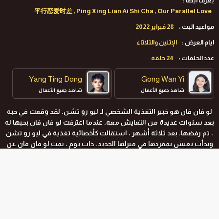
يعرف ايضا :
平行恋爱时差 , Ping Xing Lian Ai Shi Cha , Our Parallel Love
مواعيد البث :
28 فبراير 2022
ايام العرض :
الإثنين والثلاثاء
عدد الحلقات :
24 حلقة
Yang Ting Dong
Gong Wan Yi
شاهد جميع الأعمال
شاهد جميع الأعمال
لو فان فان هو خبير التغذية الشخصي لـ ليو رو تشن. لقد وقعت في حبه
بعد سنوات عديدة من التعايش معه. عندما اعترفت لو فان فان بحبها له
، تم رفضها. بعد ثلاثة أشهر ، استقالت كأخصائية تغذية في ليو رو تشن
وبدأت تعيش بمفردها في منزلها الجديد. ذات يوم ، نمت لو فان فان عن
طريق الخطأ في المرحاض وسافرت بالفعل منذ 12 عامًا والتقت بـ ليو رو
تشن عندما كان يبلغ من العمر 20 عامًا.
المواسم و الحلقات