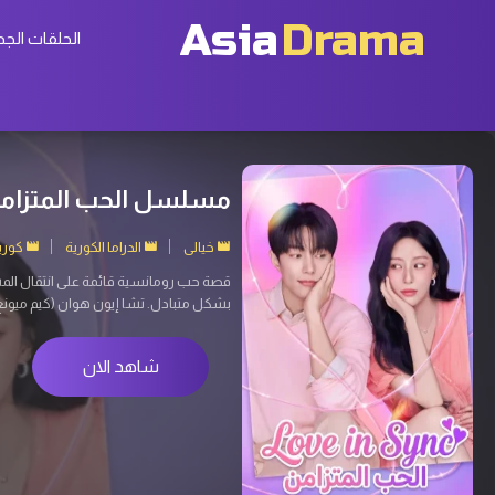
Asia
Drama
الحلقات الجد
Agent Kim Reactivated 2026 مسلسل عودة العميل
إثارة
الدراما الكورية
كوريا 
عندما تُختطَف ابنة شخص يبدو عاديًا، يست
سوب) عميل استخبارات سري سابق، نفّذ عم
شاهد الان