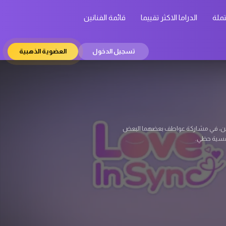
تملة
الدراما الاكثر تقييما
قائمة الفنانين
تسجيل الدخول
العضوية الذهبية
 يكن يتوقعها. كيم دو هيون (سو جي