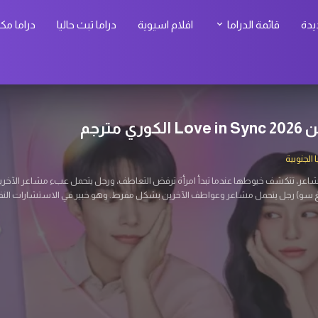
يدة
قائمة الدراما
افلام اسيوية
دراما تبث حاليا
دراما مك
 كيم الكوري مترجم
الجنوبية
عين بمهاراته القديمة في العمليات السرية للعثور عليها، ليجد نفسه في مواجهة أخطار لم
ليات خطيرة بين كوريا الشمالية والجنوبية. يعمل حالياً كموظف عادي في بنك.