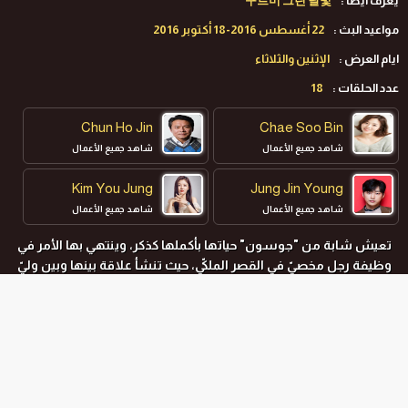
يعرف ايضا :
구르미 그린 달빛
مواعيد البث :
22 أغسطس 2016-18 أكتوبر 2016
ايام العرض :
الإثنين والثلاثاء
عدد الحلقات :
18
Chun Ho Jin
Chae Soo Bin
شاهد جميع الأعمال
شاهد جميع الأعمال
Kim You Jung
Jung Jin Young
شاهد جميع الأعمال
شاهد جميع الأعمال
تعيش شابة من "جوسون" حياتها بأكملها كذكر، وينتهي بها الأمر في
Park Bo Gum
Kwak Dong Yeon
وظيفة رجل مخصيّ في القصر الملكيّ، حيث تنشأ علاقة بينها وبين وليّ
شاهد جميع الأعمال
شاهد جميع الأعمال
العهد.
المواسم و الحلقات