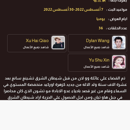
يعرف ايضا :
苍 兰 诀
مواعيد البث :
7 أغسطس 2022-30 أغسطس 2022
ايام العرض :
يوميا
عدد الحلقات :
36
Xu Hai Qiao
Dylan Wang
شاهد جميع الأعمال
شاهد جميع الأعمال
Yu Shu Xin
شاهد جميع الأعمال
تم القضاء علي عائلة وو لان من قبل شيطان الشرق تشينغ سانغ بعد
عشرة الاف سنة ولد الاله من جديد كزهرة اوركيد منخفضة المستوي في
السماء وقام من غير قصد باحياء عدو الابادة مو تشون الذي كان محاصرا
في جبل هاو تيان ومن اجل الحصول علي الحرية اراد شيطان الشرق
التضحية بروح الاوركيد لفك الختم الحسري من علي جسده وخلال هذه
العملية وقع هذا الشيطان الكبير الذي لا يعرف المشاعر في حب وحش
صغير لطيف
المواسم و الحلقات