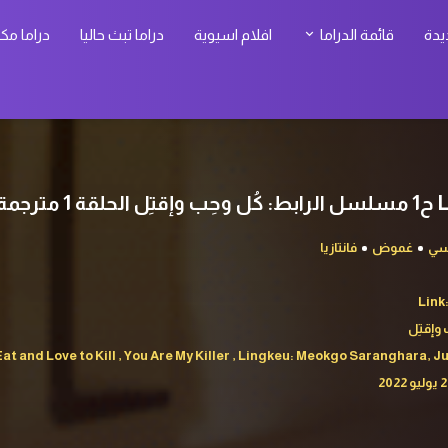
يدة
قائمة الدراما
افلام اسيوية
دراما تبث حاليا
دراما مك
جمة
سي
غموض
فانتازيا
Link:
 وإقتِل
d Love to Kill , You Are My Killer , Lingkeu: Meokgo Saranghara, J