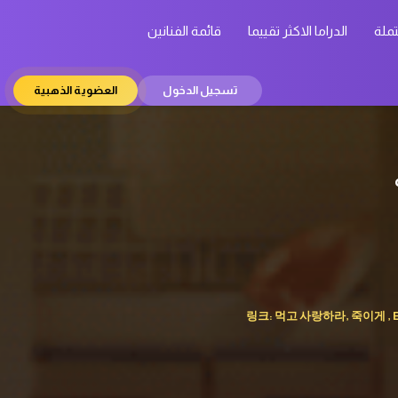
تملة
الدراما الاكثر تقييما
قائمة الفنانين
تسجيل الدخول
العضوية الذهبية
링크: 먹고 사랑하라, 죽이게 , Eat an