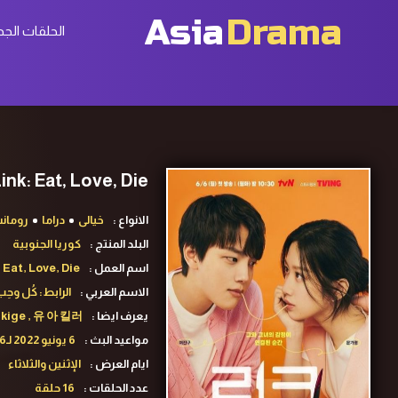
Asia
Drama
الحلقات الجد
Link: Eat, Love, Die ح1 مسلسل الرابط: كُل وحِب وإقتِل الحلقة 1 متر
الانواع :
خيالى
دراما
رومان
البلد المنتج :
كوريا الجنوبية
اسم العمل :
 Eat, Love, Die
الاسم العربي :
الرابط: كُل وحِب
يعرف ايضا :
ukige , 유 아 킬러
مواعيد البث :
6 يونيو 2022 لـ26 يوليو 2022
ايام العرض :
الإثنين والثلاثاء
عدد الحلقات :
16 حلقة