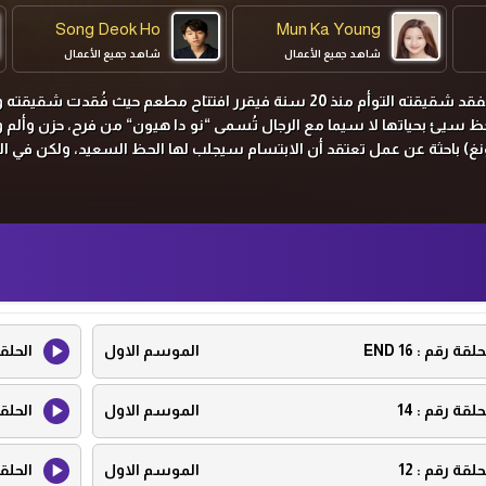
Song Deok Ho
Mun Ka Young
شاهد جميع الأعمال
شاهد جميع الأعمال
إيون جي هون (يو جين جو) يفقد شقيقته التوأم منذ 20 سنة فيقرر افتتاح مطعم حيث فُقدت ش
ظ سيئ بحياتها لا سيما مع الرجال تُسمى “نو دا هيون“ من فرح، حزن وألم
ونغ) باحثة عن عمل تعتقد أن الابتسام سيجلب لها الحظ السعيد، ولكن في ال
حلقة رقم :
16 END
الموسم الاول
الحلق
حلقة رقم :
14
الموسم الاول
الحلق
حلقة رقم :
12
الموسم الاول
الحلق