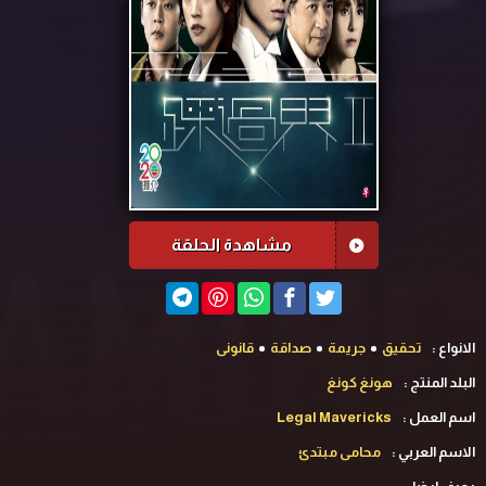
مشاهدة الحلقة
الانواع :
تحقيق
جريمة
صداقة
قانونى
البلد المنتج :
هونغ كونغ
اسم العمل :
Legal Mavericks
الاسم العربي :
محامى مبتدئ