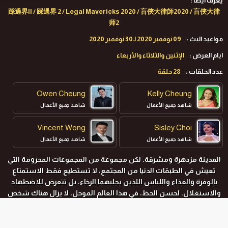
يعرف ايضا :
踩過界II / 踩過界 2 / Legal Mavericks 2020 / 盲俠大律師2020 / 盲侠大律
师2
مواعيد البث :
09 نوفمبر 2020 لـ30 نوفمبر 2020
ايام العرض :
الإثنين والثلاثاء والأربعاء
عدد الحلقات :
28 حلقة
Owen Cheung
Kelly Cheung
شاهد جميع الأعمال
شاهد جميع الأعمال
Vincent Wong
Sisley Choi
شاهد جميع الأعمال
شاهد جميع الأعمال
المدينة مزدهرة ومشرقة. لكن مجموعة من المجموعات المحرومة التي
تعيش في الطبقات الدنيا من المجتمع، لا تستطيع فقط الاستمتاع
بالوفرة والغذاء واللباس اللذين يجلبهما الرخاء، بل تتعرض للاضطهاد
والاستغلال. لحسن الحظ، في هذا العالم الموحل، لا يزال هناك شخص
يتقدم لمساعدة هذه المجموعة من الفقراء يتحدثون عن حق، وهو
المحامي الأعمى.