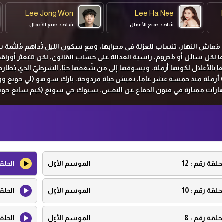
Lee Jong Won
Lee Ha Nee
شاهد جميع الأعمال
شاهد جميع الأعمال
مَعَاش النهار، تنساب للعزلة في محرابها، ومع سكون الليل تُداهم مُلثّمة 
يها لكل سائل أو مُحروم، راسية العدالة على حساب القانون، لكن تتبعثر أوراقه
بّلها بالأغلال لكونها أرملة، ويسوقها إلى مَن شَغفها حبًا، الشرطيّ الذي يُطارده
ي) أرملة منذ خمسة عشر عاما، تعيش حياة مزدوجة. بارك سو هو (لي جونغ وو
رات ممتازة في فنون الدفاع عن النفس. سيوك جي سونغ (كيم سانغ جونغ
لرئيس الوزراء. بارك يون هانك (لي كي وو) الأخ الأكبر لسو-هو أحد رجال الملك
حلقة رقم :
12
الموسم الأول
الحلق
حلقة رقم :
10
الموسم الأول
الحلق
حلقة رقم :
8
الموسم الأول
الحلق