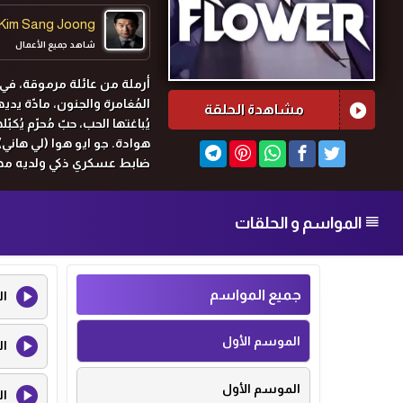
Kim Sang Joong
شاهد جميع الأعمال
أرملة من عائلة مرموقة، في 
المُغامرة والجنون، مادّة يد
مشاهدة الحلقة
يُباغتها الحب، حبّ مُحرّم يُك
هوادة. جو ايو هوا (لي هان
ضابط عسكري ذكي ولديه مها
زوج يو-هوا هو النائب الأول 
الموثوق بهم.
المواسم و الحلقات
جميع المواسم
ال
الموسم الأول
ال
الموسم الأول
ال