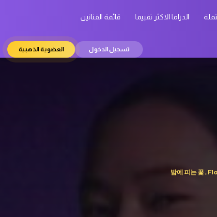
تملة
الدراما الاكثر تقييما
قائمة الفنانين
تسجيل الدخول
العضوية الذهبية
밤에 피는 꽃 , Flow