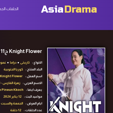
Asia
Drama
الحلقات الجد
Knight Flower ح11 مسلسل زهرة الفارس الحلقة 11 مترجمة
الانواع :
تاريخى
دراما
غمو
البلد المنتج :
كوريا الجنوبية
اسم العمل :
Knight Flower
الاسم العربي :
زهرة الفارس - ال
يعرف ايضا :
me Pineun Kkoch
مواعيد البث :
12 يناير 2024
ايام العرض :
الجمعة والسبت
عدد الحلقات :
12 حلقة