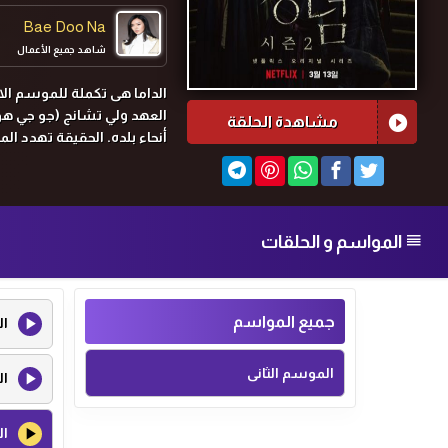
Bae Doo Na
شاهد جميع الأعمال
Park Byung Eun
الداما هى تكملة للموسم الا
العهد ولي تشانج (جو جي هو
شاهد جميع الأعمال
مشاهدة الحلقة
أنحاء بلده. الحقيقة تهدد ا
المواسم و الحلقات
جميع المواسم
ال
الموسم الثانى
ال
ال