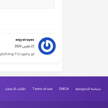
Alternative:
enjy elrayes
22 مارس، 2020
2q8zK4HgrT5C/giphy.gif
سياسة الخصوصية
DMCA
Terms-of-use
طلبات الاعضاء