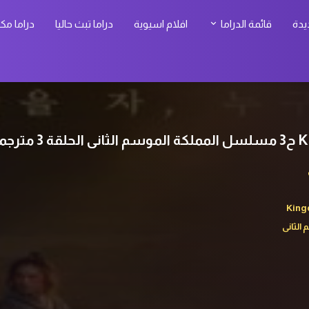
يدة
قائمة الدراما
افلام اسيوية
دراما تبث حاليا
دراما مك
ترجمة
King
الثانى