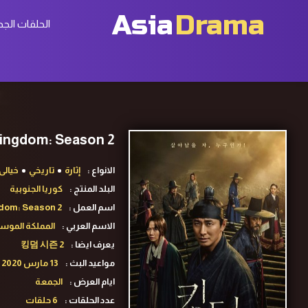
Asia
Drama
الحلقات الجد
Kingdom: Season 2 ح3 مسلسل المملكة الموسم الثانى الحلقة 3 م
الانواع :
إثارة
تاريخي
خيالى
البلد المنتج :
كوريا الجنوبية
اسم العمل :
dom: Season 2
الاسم العربي :
المملكة الموسم 
يعرف ايضا :
킹덤 시즌 2
مواعيد البث :
13 مارس 2020
ايام العرض :
الجمعة
عدد الحلقات :
6 حلقات