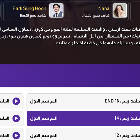
Park Sung Hoon
Nana
شاهد جميع الأعمال
شاهد جميع الأعمال
ات خفية لرجلين ، والفتنة المظلمة لعلية القوم في كوريا، يتعاون المحامي 
وك) مع الشيطان من أجل الانتقام ، سونج وو يونغ (سون هيون جو) ، رجل 
ته ، ويشارك كلاهما في قضية اختفاء ممثلات.
حلقة رقم :
16 END
الموسم الاول
الحلق
حلقة رقم :
14
الموسم الاول
الحلق
حلقة رقم :
12
الموسم الاول
الحلق