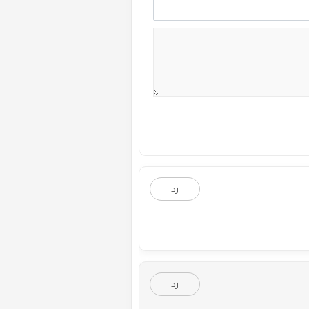
رد
رد