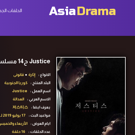
Asia
Drama
الحلقات الجد
Justice ح14 مسلسل العدالة الحلقة 14 مترجمة
الانواع :
إثارة
قانونى
البلد المنتج :
كوريا الجنوبية
اسم العمل :
Justice
الاسم العربي :
العدالة
يعرف ايضا :
저스티스
مواعيد البث :
17 يوليو 2019 لـ05 سبتمبر 2019
ايام العرض :
الأربعاء والخمي
عدد الحلقات :
16 حلقة