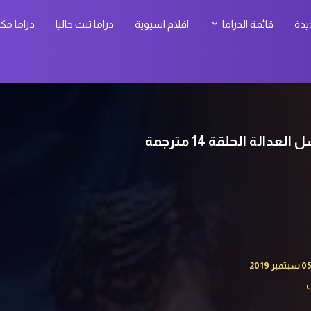
يدة
قائمة الدراما
افلام اسيوية
دراما تبث حاليا
دراما مك
س